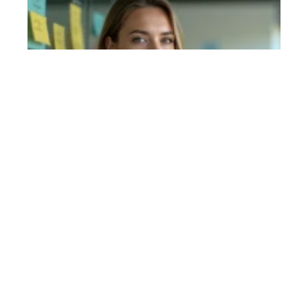
Disrupter def : le mot à la mode
est-il souvent mal utilisé ?
En savoir plus