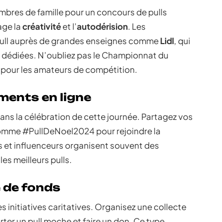
bres de famille pour un concours de pulls
age la
créativité
et l’
autodérision
. Les
 pull auprès de grandes enseignes comme
Lidl
, qui
 dédiées. N’oubliez pas le Championnat du
pour les amateurs de compétition.
ments en ligne
dans la célébration de cette journée. Partagez vos
omme #PullDeNoel2024 pour rejoindre la
 et influenceurs organisent souvent des
es meilleurs pulls.
 de fonds
s initiatives caritatives. Organisez une collecte
rter un pull moche et faire un don. Ce type