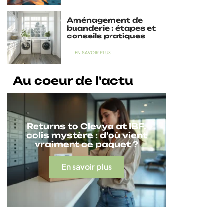
Aménagement de
buanderie : étapes et
conseils pratiques
EN SAVOIR PLUS
Au coeur de l'actu
Returns to Clevya at IBF,
colis mystère : d’où vient
vraiment ce paquet ?
En savoir plus