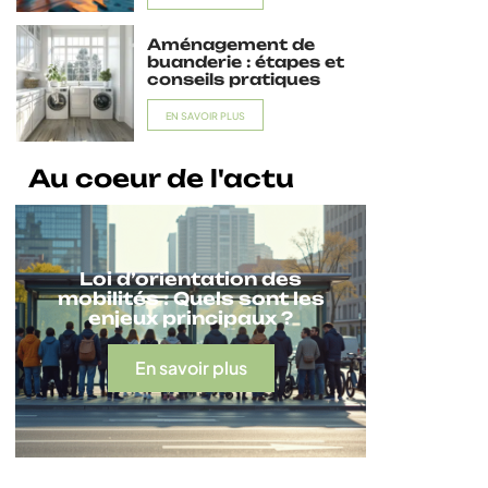
Aménagement de
buanderie : étapes et
conseils pratiques
EN SAVOIR PLUS
Au coeur de l'actu
Loi d’orientation des
mobilités : Quels sont les
enjeux principaux ?
En savoir plus