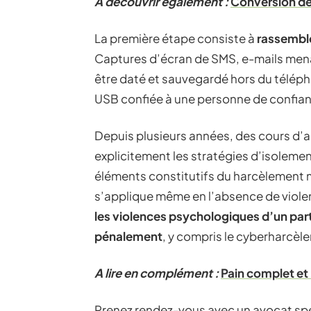
A découvrir également :
Conversion de 
La première étape consiste à
rassemble
Captures d’écran de SMS, e-mails men
être daté et sauvegardé hors du télépho
USB confiée à une personne de confia
Depuis plusieurs années, des cours d’a
explicitement les stratégies d’isolem
éléments constitutifs du harcèlement 
s’applique même en l’absence de viole
les violences psychologiques d’un part
pénalement
, y compris le cyberharcèl
A lire en complément :
Pain complet et
Prenez rendez-vous avec un avocat spéc