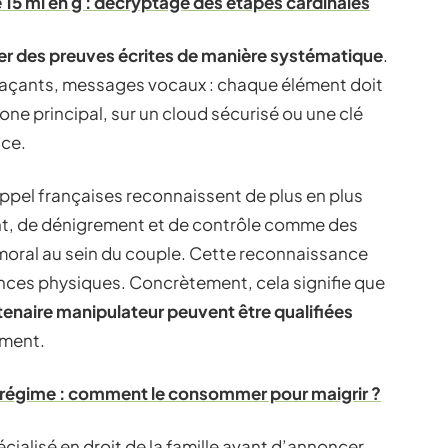
15 ml en g : décryptage des étapes cardinales
r des preuves écrites de manière systématique
.
açants, messages vocaux : chaque élément doit
ne principal, sur un cloud sécurisé ou une clé
nce.
ppel françaises reconnaissent de plus en plus
ent, de dénigrement et de contrôle comme des
moral au sein du couple. Cette reconnaissance
nces physiques. Concrètement, cela signifie que
enaire manipulateur peuvent être qualifiées
ement.
 régime : comment le consommer pour maigrir ?
ialisé en droit de la famille avant d’annoncer