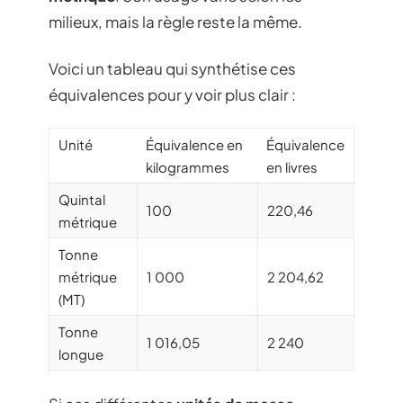
milieux, mais la règle reste la même.
Voici un tableau qui synthétise ces
équivalences pour y voir plus clair :
Unité
Équivalence en
Équivalence
kilogrammes
en livres
Quintal
100
220,46
métrique
Tonne
métrique
1 000
2 204,62
(MT)
Tonne
1 016,05
2 240
longue