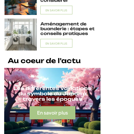
considérer
EN SAVOIR PLUS
Aménagement de
buanderie : étapes et
conseils pratiques
EN SAVOIR PLUS
Au coeur de l'actu
Les différentes variations
du symbole du Japon à
travers les époques
En savoir plus