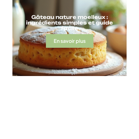
Gâteau nature moelleux :
ingrédients simples et guide
facile
En savoir plus
Contact
Mentions Légales
Sitemap