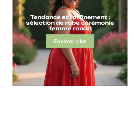
Tendance et raffinement :
sélection de robe cérémonie
femme ronde
En savoir plus
Contact
Mentions Légales
Sitemap