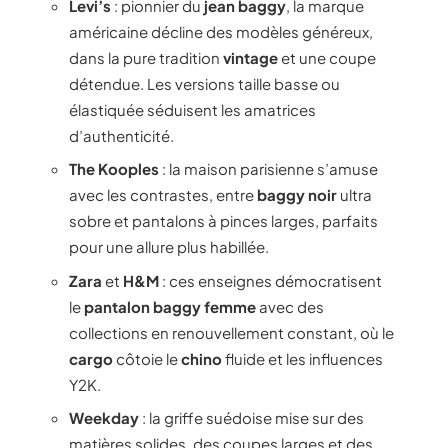
Levi’s
: pionnier du
jean baggy
, la marque
américaine décline des modèles généreux,
dans la pure tradition
vintage
et une coupe
détendue. Les versions taille basse ou
élastiquée séduisent les amatrices
d’authenticité.
The Kooples
: la maison parisienne s’amuse
avec les contrastes, entre
baggy noir
ultra
sobre et pantalons à pinces larges, parfaits
pour une allure plus habillée.
Zara
et
H&M
: ces enseignes démocratisent
le
pantalon baggy femme
avec des
collections en renouvellement constant, où le
cargo
côtoie le
chino
fluide et les influences
Y2K.
Weekday
: la griffe suédoise mise sur des
matières solides, des coupes larges et des