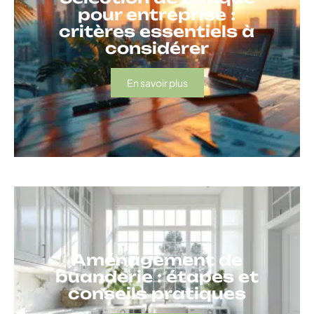
pour entreprise :
critères essentiels à
considérer
En savoir plus
Aménagement de
buanderie : étapes et
conseils pratiques