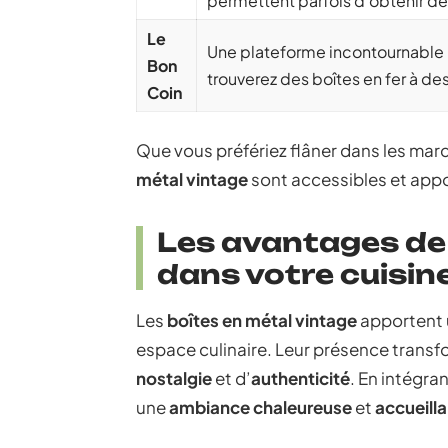
permettent parfois d’obtenir des
Le
Une plateforme incontournable p
Bon
trouverez des boîtes en fer à de
Coin
Que vous préfériez flâner dans les marc
métal vintage
sont accessibles et appo
Les avantages de 
dans votre cuisin
Les
boîtes en métal vintage
apportent 
espace culinaire. Leur présence transfo
nostalgie
et d’
authenticité
. En intégra
une
ambiance chaleureuse
et
accueill