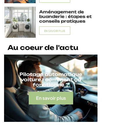
Aménagement de
buanderie : étapes et
conseils pratiques
EN SAVOIR PLUS
Au coeur de l'actu
Pilotage automatique
voiture : comment ça
fonctionne ?
En savoir plus