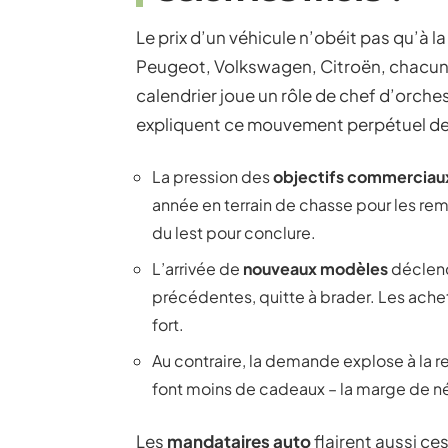
Le prix d’un véhicule n’obéit pas qu’à l
Peugeot, Volkswagen, Citroën, chacun y va
calendrier joue un rôle de chef d’orches
expliquent ce mouvement perpétuel des
La pression des
objectifs commerciau
année en terrain de chasse pour les rem
du lest pour conclure.
L’arrivée de
nouveaux modèles
déclench
précédentes, quitte à brader. Les ach
fort.
Au contraire, la demande explose à la r
font moins de cadeaux – la marge de né
Les
mandataires auto
flairent aussi ce