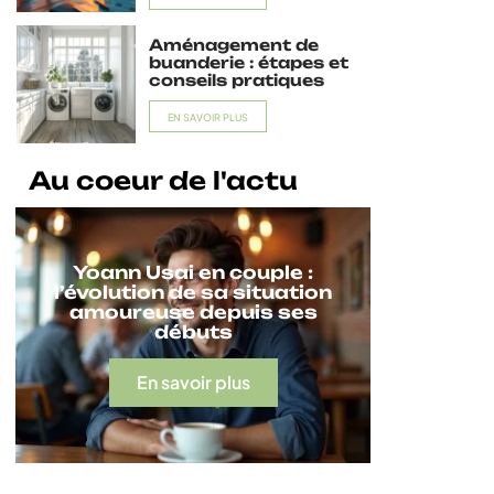
Aménagement de
buanderie : étapes et
conseils pratiques
EN SAVOIR PLUS
Au coeur de l'actu
Yoann Usai en couple :
l’évolution de sa situation
amoureuse depuis ses
débuts
En savoir plus