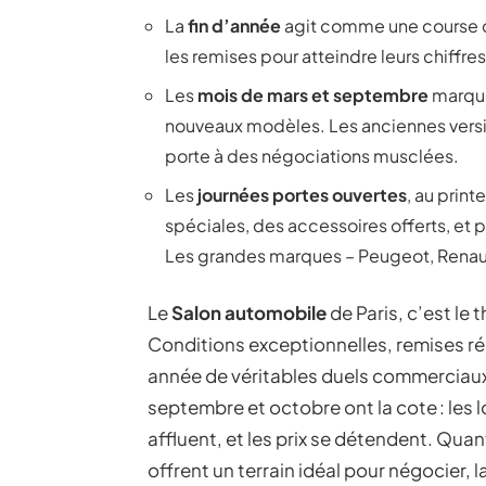
La
fin d’année
agit comme une course co
les remises pour atteindre leurs chiffre
Les
mois de mars et septembre
marque
nouveaux modèles. Les anciennes versio
porte à des négociations musclées.
Les
journées portes ouvertes
, au print
spéciales, des accessoires offerts, et 
Les grandes marques – Peugeot, Renault
Le
Salon automobile
de Paris, c’est le 
Conditions exceptionnelles, remises ré
année de véritables duels commerciaux.
septembre et octobre ont la cote : les l
affluent, et les prix se détendent. Quant 
offrent un terrain idéal pour négocier,