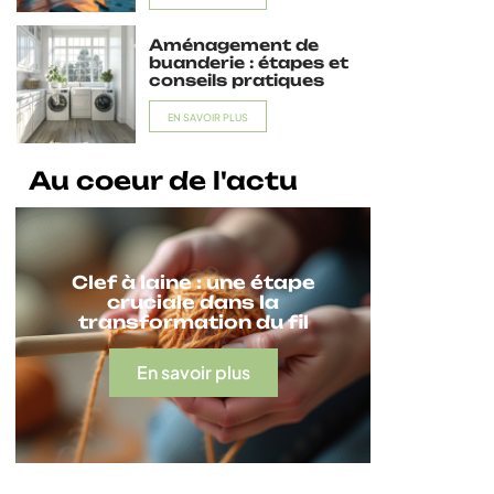
Aménagement de
buanderie : étapes et
conseils pratiques
EN SAVOIR PLUS
Au coeur de l'actu
Clef à laine : une étape
cruciale dans la
transformation du fil
En savoir plus