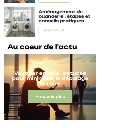
Aménagement de
buanderie : étapes et
conseils pratiques
EN SAVOIR PLUS
Au coeur de l'actu
Voyager en Inde : astuces
pour minimiser le décalage
horaire
En savoir plus