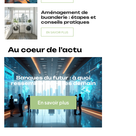
Aménagement de
buanderie : étapes et
conseils pratiques
EN SAVOIR PLUS
Au coeur de l'actu
Banques du futur : à quoi
ressembleront-elles demain
?
En savoir plus