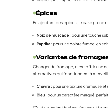
Épices
En ajoutant des épices, le cake prend 
Noix de muscade
: pour une touche sub
Paprika
: pour une pointe fumée, en éch
Variantes de fromage
Changer de fromage, c’est offrir une no
alternatives qui fonctionnent à merveill
Chèvre
: pour une texture crémeuse et u
Bleu
: pour un caractère marqué, parfait
C’est en variant herbes, épices et fr