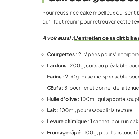
Pour réussir ce cake moelleux qui sent 
qu’il faut réunir pour retrouver cette t
A voir aussi :
L'entretien de sa dirt bike
Courgettes
: 2, râpées pour s’incorpore
Lardons
: 200g, cuits au préalable pour
Farine
: 200g, base indispensable pour 
Œufs
: 3, pour lier et donner de la tenue
Huile d’olive
: 100ml, qui apporte souple
Lait
: 100ml, pour assouplir la texture.
Levure chimique
: 1 sachet, pour un ca
Fromage râpé
: 100g, pour l’onctuosité