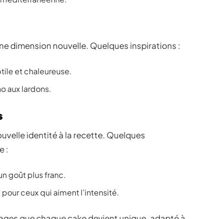
une dimension nouvelle. Quelques inspirations :
tile et chaleureuse.
o aux lardons.
s
uvelle identité à la recette. Quelques
e :
n goût plus franc.
 pour ceux qui aiment l’intensité.
omages que chaque cake devient unique, adapté à