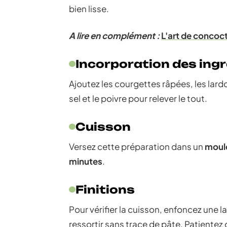
bien lisse.
A lire en complément :
L'art de concoct
Incorporation des ing
Ajoutez les courgettes râpées, les lardo
sel et le poivre pour relever le tout.
Cuisson
Versez cette préparation dans un
moul
minutes
.
Finitions
Pour vérifier la cuisson, enfoncez une l
ressortir sans trace de pâte. Patientez