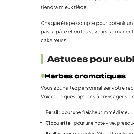
tiendra mieux tiède.
Chaque étape compte pour obtenir un r
pas la pâte et où les saveurs se marient
cake réussi.
Astuces pour subl
Herbes aromatiques
Vous souhaitez personnaliser votre rece
Voici quelques options à envisager selo
Persil
: pour une fraîcheur immédiate.
Ciboulette
: pour une note vive, presq
Basilic
: pour rappeler l’été et la cuisi