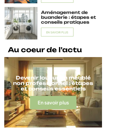
Aménagement de
buanderie : étapes et
conseils pratiques
EN SAVOIR PLUS
Au coeur de l'actu
Devenir loueur en meublé
non professionnel : étapes
et conseils essentiels
En savoir plus