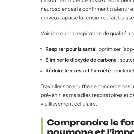
Le souffle influence aussi directement 
neurosciences le confirment : ralentir 
nerveux, apaise la tension et fait baisse
Voici ce que la respiration de qualité ap
Respirer pour la santé
: optimiser l’app
Éliminer le dioxyde de carbone
: souten
Réduire le stress et l’anxiété
: enclench
Travailler son souffle ne concerne pas u
prévenir les maladies respiratoires et c
vieillissement cellulaire.
Comprendre le fo
poumons et l’imp