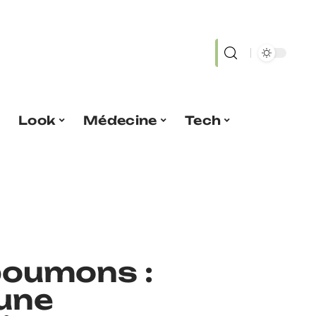
Look
Médecine
Tech
 poumons :
 une