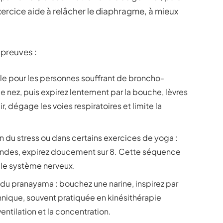
ercice aide à relâcher le diaphragme, à mieux
 preuves :
lle pour les personnes souffrant de broncho-
e nez, puis expirez lentement par la bouche, lèvres
air, dégage les voies respiratoires et limite la
ion du stress ou dans certains exercices de yoga :
econdes, expirez doucement sur 8. Cette séquence
e le système nerveux.
e du pranayama : bouchez une narine, inspirez par
chnique, souvent pratiquée en kinésithérapie
ventilation et la concentration.