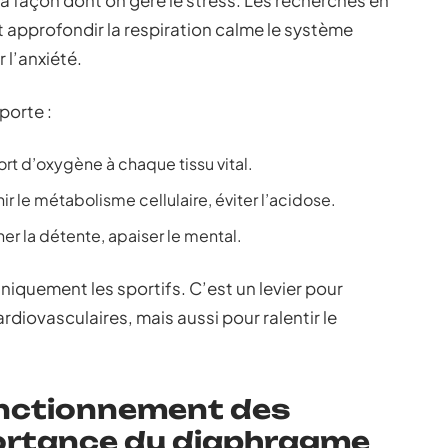
la façon dont on gère le stress. Les recherches en
et approfondir la respiration calme le système
r l’anxiété.
porte :
ort d’oxygène à chaque tissu vital.
ir le métabolisme cellulaire, éviter l’acidose.
er la détente, apaiser le mental.
niquement les sportifs. C’est un levier pour
ardiovasculaires, mais aussi pour ralentir le
nctionnement des
ortance du diaphragme