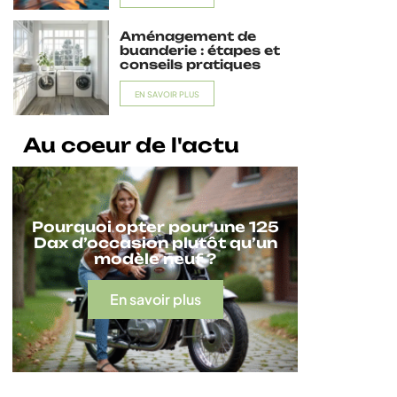
Aménagement de
buanderie : étapes et
conseils pratiques
EN SAVOIR PLUS
Au coeur de l'actu
Pourquoi opter pour une 125
Dax d’occasion plutôt qu’un
modèle neuf ?
En savoir plus