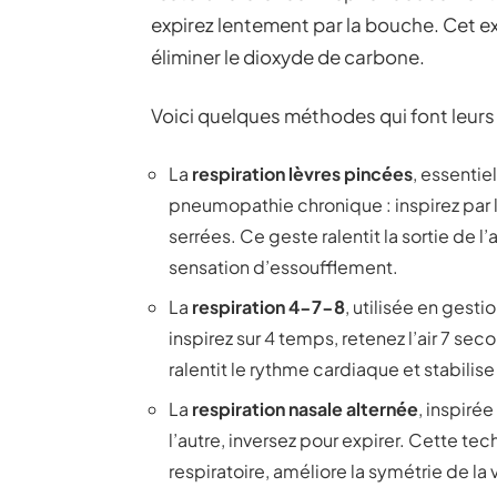
expirez lentement par la bouche. Cet ex
éliminer le dioxyde de carbone.
Voici quelques méthodes qui font leurs
La
respiration lèvres pincées
, essentie
pneumopathie chronique : inspirez par l
serrées. Ce geste ralentit la sortie de l’
sensation d’essoufflement.
La
respiration 4-7-8
, utilisée en gest
inspirez sur 4 temps, retenez l’air 7 s
ralentit le rythme cardiaque et stabilis
La
respiration nasale alternée
, inspiré
l’autre, inversez pour expirer. Cette te
respiratoire, améliore la symétrie de la 