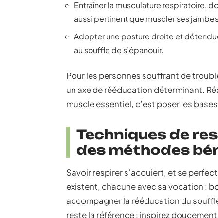
Entraîner la musculature respiratoire, d
aussi pertinent que muscler ses jambes
Adopter une posture droite et détendue
au souffle de s’épanouir.
Pour les personnes souffrant de troubl
un axe de rééducation déterminant. Réa
muscle essentiel, c’est poser les bases
Techniques de resp
des méthodes bé
Savoir respirer s’acquiert, et se perfec
existent, chacune avec sa vocation : bo
accompagner la rééducation du souffle.
reste la référence : inspirez doucement p