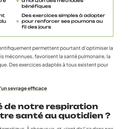
tre
d’horizon des méthodes
bénéfiques
nt
Des exercices simples à adopter
 du
pour renforcer ses poumons au
fil des jours
entifiquement permettent pourtant d’optimiser la
is méconnues, favorisent la santé pulmonaire, la
que. Des exercices adaptés à tous existent pour
'un sevrage efficace
é de notre respiration
otre santé au quotidien ?
omatique. À chaque va-et-vient de l’air dans nos