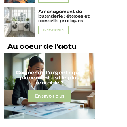
Aménagement de
buanderie : étapes et
conseils pratiques
EN SAVOIR PLUS
Au coeur de l'actu
Gagner de l’argent : quel
placement est le plus
rentable ?
En savoir plus