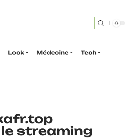
Look
Médecine
Tech
afr.top
 le streaming