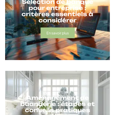
Sélection de banque
pour entreprise :
critères essentiels à
considérer
En savoir plus
Aménagement de
buanderie : étapes et
conseils pratiques