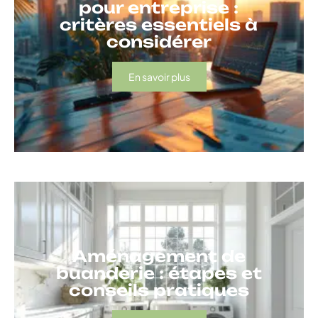
pour entreprise :
critères essentiels à
considérer
En savoir plus
Aménagement de
buanderie : étapes et
conseils pratiques