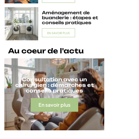
Aménagement de
buanderie : étapes et
conseils pratiques
EN SAVOIR PLUS
Au coeur de l'actu
Consultation avec un
chirurgien : démarches et
conseils pratiques
En savoir plus