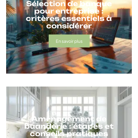
Sélection de banque
pour entreprise :
critères essentiels à
considérer
En savoir plus
Aménagement de
buanderie : étapes et
conseils pratiques